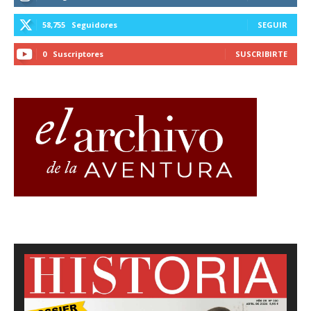
58,755
Seguidores
SEGUIR
0
Suscriptores
SUSCRIBIRTE