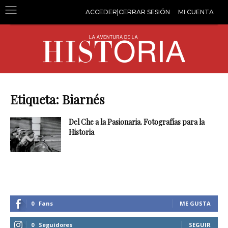
ACCEDER|CERRAR SESIÓN
MI CUENTA
Etiqueta: Biarnés
Del Che a la Pasionaria. Fotografías para la
Historia
0
Fans
ME GUSTA
0
Seguidores
SEGUIR