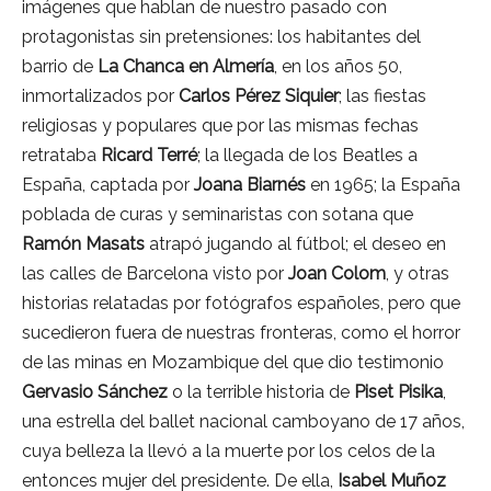
imágenes que hablan de nuestro pasado con
protagonistas sin pretensiones: los habitantes del
barrio de
La Chanca en Almería
, en los años 50,
inmortalizados por
Carlos Pérez Siquier
; las fiestas
religiosas y populares que por las mismas fechas
retrataba
Ricard Terré
; la llegada de los Beatles a
España, captada por
Joana Biarnés
en 1965; la España
poblada de curas y seminaristas con sotana que
Ramón Masats
atrapó jugando al fútbol; el deseo en
las calles de Barcelona visto por
Joan Colom
, y otras
historias relatadas por fotógrafos españoles, pero que
sucedieron fuera de nuestras fronteras, como el horror
de las minas en Mozambique del que dio testimonio
Gervasio Sánchez
o la terrible historia de
Piset Pisika
,
una estrella del ballet nacional camboyano de 17 años,
cuya belleza la llevó a la muerte por los celos de la
entonces mujer del presidente. De ella,
Isabel Muñoz