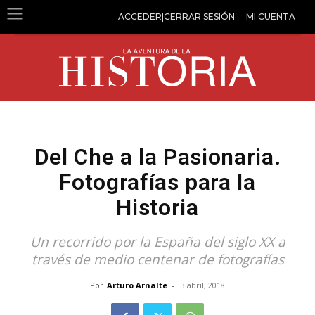
ACCEDER|CERRAR SESIÓN
MI CUENTA
Del Che a la Pasionaria.
Fotografías para la
Historia
Un recorrido por la España del siglo XX a
través de medio centenar de fotografías
Por
Arturo Arnalte
-
3 abril, 2018