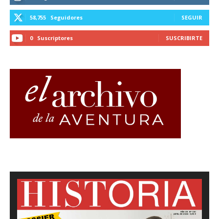
58,755
Seguidores
SEGUIR
0
Suscriptores
SUSCRIBIRTE