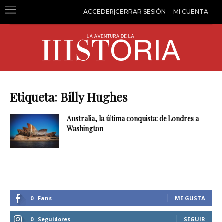
ACCEDER|CERRAR SESIÓN
MI CUENTA
Etiqueta: Billy Hughes
Australia, la última conquista: de Londres a
Washington
0
Fans
ME GUSTA
0
Seguidores
SEGUIR