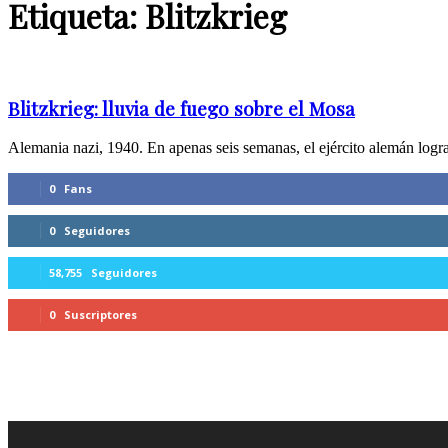
Etiqueta: Blitzkrieg
Blitzkrieg: lluvia de fuego sobre el Mosa
Alemania nazi, 1940. En apenas seis semanas, el ejército alemán logr
0
Fans
0
Seguidores
58,755
Seguidores
0
Suscriptores