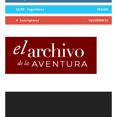
58,755
Seguidores
SEGUIR
0
Suscriptores
SUSCRIBIRTE