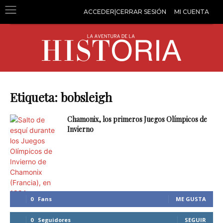
ACCEDER|CERRAR SESIÓN
MI CUENTA
Etiqueta: bobsleigh
Chamonix, los primeros Juegos Olímpicos de
Invierno
0
Fans
ME GUSTA
0
Seguidores
SEGUIR