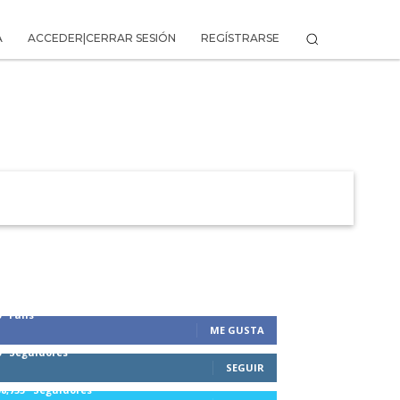
A
ACCEDER|CERRAR SESIÓN
REGÍSTRARSE
 DE LA AVENTURA
0
Fans
ME GUSTA
0
Seguidores
SEGUIR
58,755
Seguidores