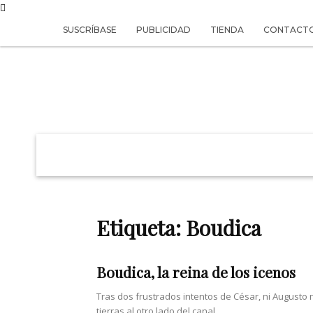
SUSCRÍBASE
PUBLICIDAD
TIENDA
CONTACT
REVISTA
VIVIR
Etiqueta: Boudica
Boudica, la reina de los icenos
Tras dos frustrados intentos de César, ni Augusto n
tierras al otro lado del canal...