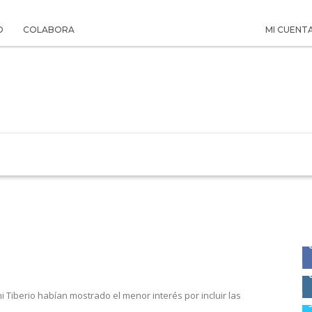
O
COLABORA
MI CUENT
 LA HISTORIA
SUSCRIPCIÓN PAPEL
EL ARCHIVO
i Tiberio habían mostrado el menor interés por incluir las