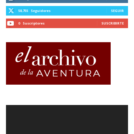
58,755
Seguidores
SEGUIR
0
Suscriptores
SUSCRIBIRTE