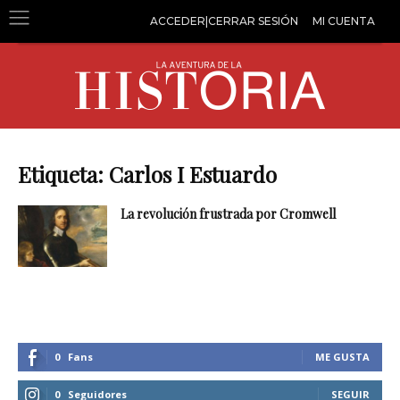
ACCEDER|CERRAR SESIÓN
MI CUENTA
Etiqueta: Carlos I Estuardo
La revolución frustrada por Cromwell
0
Fans
ME GUSTA
0
Seguidores
SEGUIR