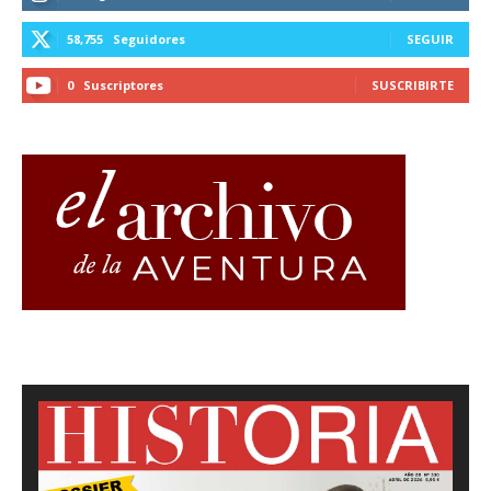
58,755
Seguidores
SEGUIR
0
Suscriptores
SUSCRIBIRTE