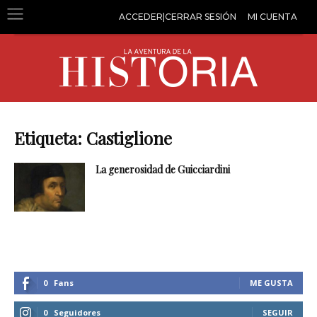
ACCEDER|CERRAR SESIÓN
MI CUENTA
Etiqueta: Castiglione
La generosidad de Guicciardini
0
Fans
ME GUSTA
0
Seguidores
SEGUIR