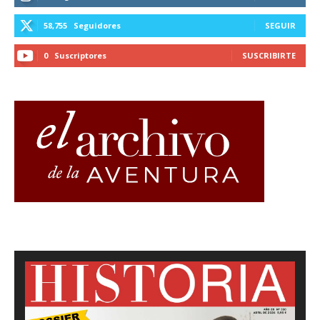
58,755
Seguidores
SEGUIR
0
Suscriptores
SUSCRIBIRTE