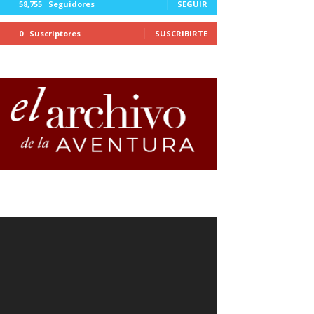
58,755
Seguidores
SEGUIR
0
Suscriptores
SUSCRIBIRTE