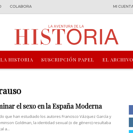
O
COLABORA
MI CUENT
 LA HISTORIA
SUSCRIPCIÓN PAPEL
EL ARCHIVO
Erauso
inar el sexo en la España Moderna
odo que han estudiado los autores Francisco Vázquez García y
eminson Goldman, la identidad sexual (o de género) resultaba
l a...