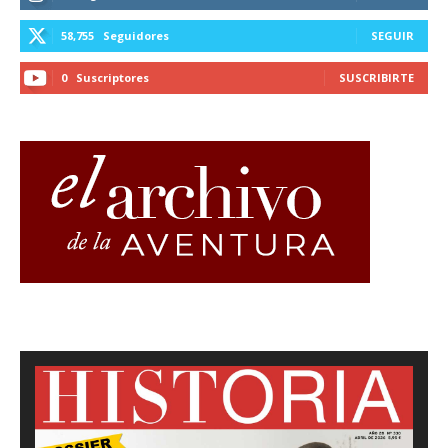
58,755
Seguidores
SEGUIR
0
Suscriptores
SUSCRIBIRTE