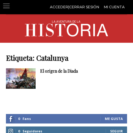
ACCEDER|CERRAR SESIÓN
MI CUENTA
Etiqueta: Catalunya
El origen de la Diada
0
Fans
ME GUSTA
0
Seguidores
SEGUIR