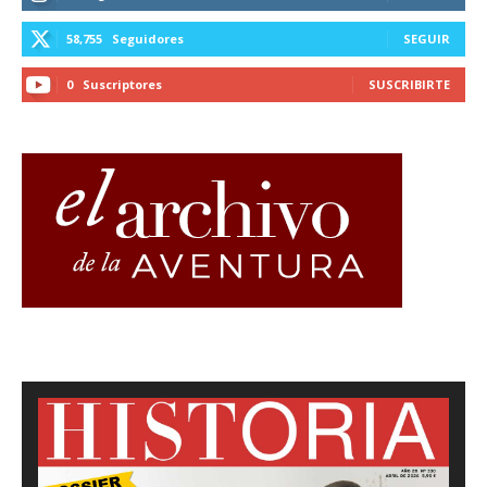
58,755
Seguidores
SEGUIR
0
Suscriptores
SUSCRIBIRTE