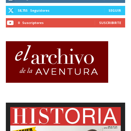
58,755
Seguidores
SEGUIR
0
Suscriptores
SUSCRIBIRTE