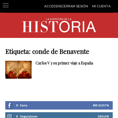
ACCEDER|CERRAR SESIÓN
MI CUENTA
Etiqueta: conde de Benavente
Carlos V y su primer viaje a España
0
Fans
ME GUSTA
0
Seguidores
SEGUIR