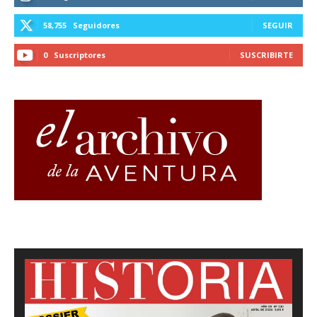
58,755
Seguidores
SEGUIR
0
Suscriptores
SUSCRIBIRTE