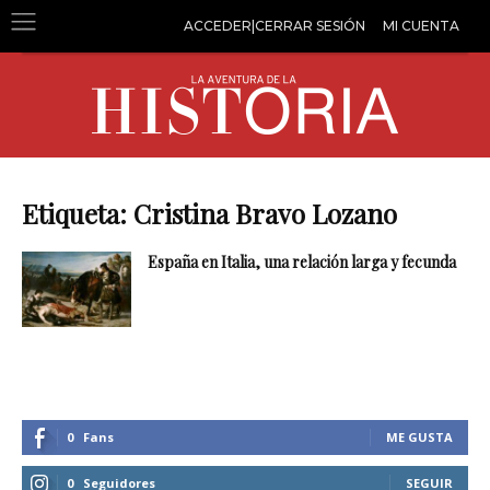
ACCEDER|CERRAR SESIÓN
MI CUENTA
Etiqueta: Cristina Bravo Lozano
España en Italia, una relación larga y fecunda
0
Fans
ME GUSTA
0
Seguidores
SEGUIR