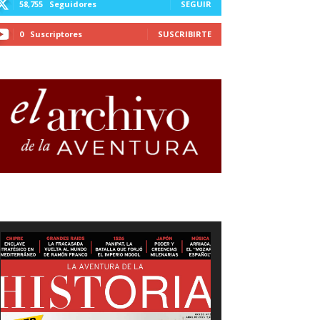
58,755
Seguidores
SEGUIR
0
Suscriptores
SUSCRIBIRTE