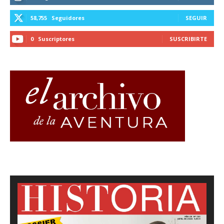
58,755
Seguidores
SEGUIR
0
Suscriptores
SUSCRIBIRTE