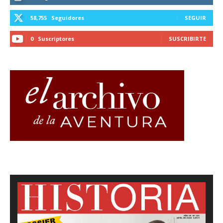
58,755
Seguidores
SEGUIR
0
Suscriptores
SUSCRIBIRTE