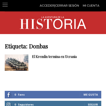
ACCEDER|CERRAR SESIÓN
MI CUENTA
Etiqueta: Donbas
El Kremlin termina en Ucrania
0
Fans
ME GUSTA
0
Seguidores
SEGUIR