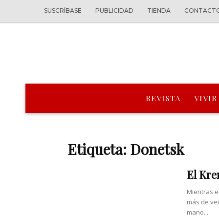
SUSCRÍBASE
PUBLICIDAD
TIENDA
CONTACT
REVISTA
VIVIR
Etiqueta: Donetsk
El Kre
Mientras e
más de vei
mano...