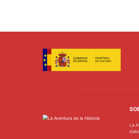
SO
La A
elab