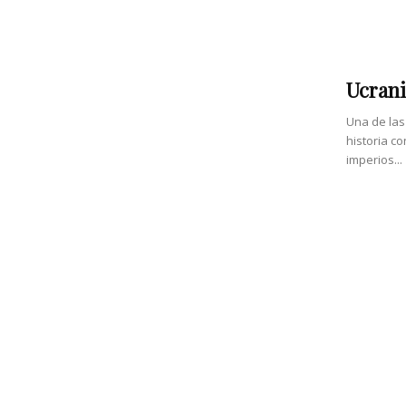
Ucrani
Una de las
historia c
imperios...