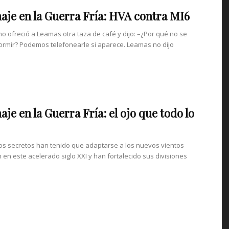
aje en la Guerra Fría: HVA contra MI6
no ofreció a Leamas otra taza de café y dijo: –¿Por qué no se
ormir? Podemos telefonearle si aparece. Leamas no dijo
aje en la Guerra Fría: el ojo que todo lo
ios secretos han tenido que adaptarse a los nuevos vientos
 en este acelerado siglo XXI y han fortalecido sus divisiones