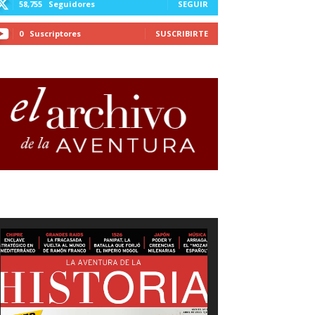
58,755
Seguidores
SEGUIR
0
Suscriptores
SUSCRIBIRTE