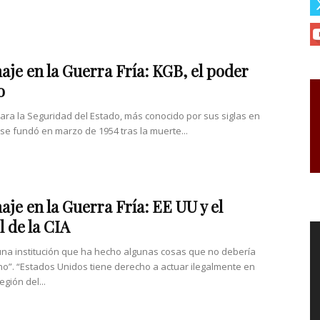
aje en la Guerra Fría: KGB, el poder
o
para la Seguridad del Estado, más conocido por sus siglas en
 se fundó en marzo de 1954 tras la muerte...
aje en la Guerra Fría: EE UU y el
l de la CIA
a institución que ha hecho algunas cosas que no debería
o”. “Estados Unidos tiene derecho a actuar ilegalmente en
egión del...