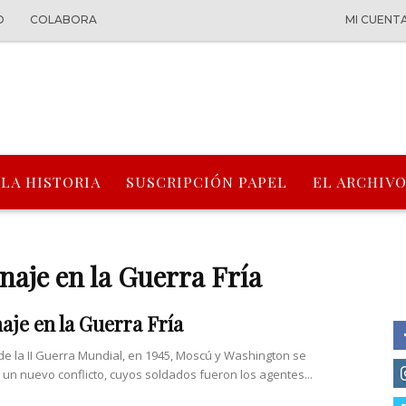
O
COLABORA
MI CUENT
 LA HISTORIA
SUSCRIPCIÓN PAPEL
EL ARCHIVO
naje en la Guerra Fría
aje en la Guerra Fría
n de la II Guerra Mundial, en 1945, Moscú y Washington se
 un nuevo conflicto, cuyos soldados fueron los agentes...