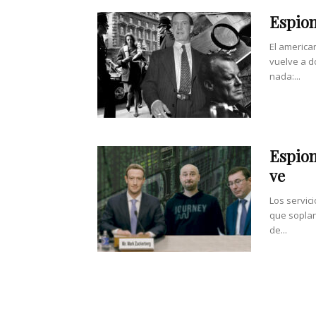
Espion
El america
vuelve a d
nada:...
Espion
ve
Los servic
que soplan
de...