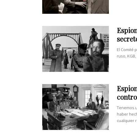
Espion
secret
El Comité 
ruso, KGB,
Espion
contro
Tenemos un
haber hech
cualquier r