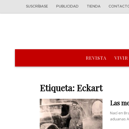
SUSCRÍBASE
PUBLICIDAD
TIENDA
CONTACT
REVISTA
VIVIR
Etiqueta: Eckart
Las me
Nací en Br
aduanas Al