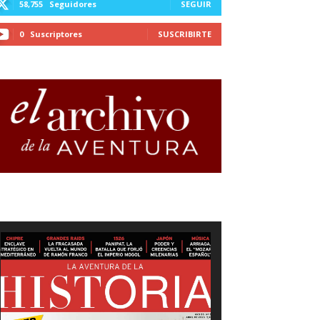
58,755
Seguidores
SEGUIR
0
Suscriptores
SUSCRIBIRTE