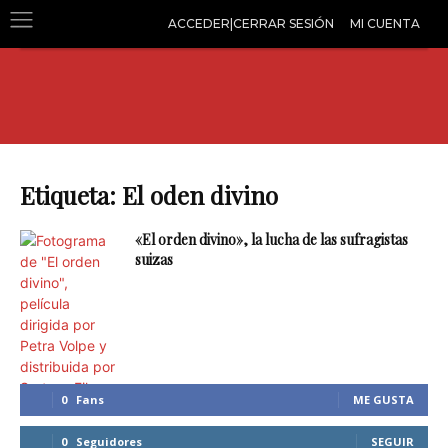
ACCEDER|CERRAR SESIÓN
MI CUENTA
Etiqueta: El oden divino
«El orden divino», la lucha de las sufragistas
suizas
0
Fans
ME GUSTA
0
Seguidores
SEGUIR