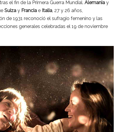
ras el fin de la Primera Guerra Mundial.
Alemania
y
ue
Suiza
y
Francia
e
Italia
, 27 y 26 años,
ción de 1931 reconoció el sufragio femenino y las
lecciones generales celebradas el 19 de noviembre