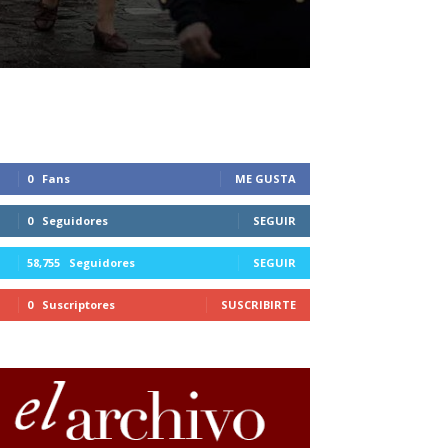
0
Fans
ME GUSTA
0
Seguidores
SEGUIR
58,755
Seguidores
SEGUIR
0
Suscriptores
SUSCRIBIRTE