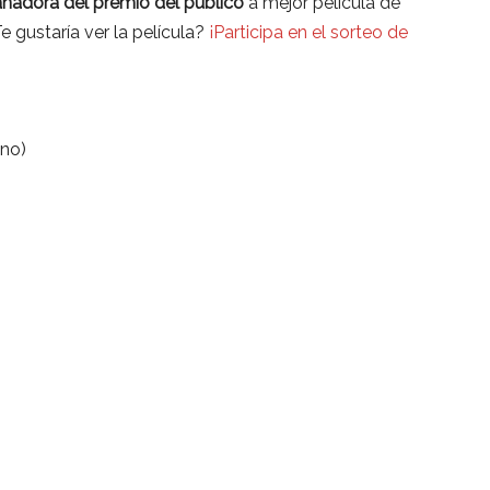
nadora del premio del público
a mejor película de
Te gustaría ver la película?
¡Participa en el sorteo de
ino)