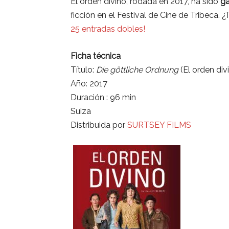
El orden divino, rodada en 2017, ha sido
ga
ficción en el Festival de Cine de Tribeca. ¿
25 entradas dobles!
Ficha técnica
Título:
Die göttliche Ordnung
(El orden div
Año: 2017
Duración : 96 min
Suiza
Distribuida por
SURTSEY FILMS