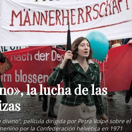
no», la lucha de las
izas
divino", película dirigida por Petra Volpe sobre el
menino por la Confederación helvética en 1971