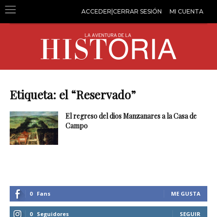
ACCEDER|CERRAR SESIÓN
MI CUENTA
Etiqueta: el “Reservado”
El regreso del dios Manzanares a la Casa de
Campo
0
Fans
ME GUSTA
0
Seguidores
SEGUIR