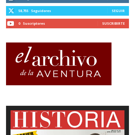
58,755
Seguidores
SEGUIR
0
Suscriptores
SUSCRIBIRTE