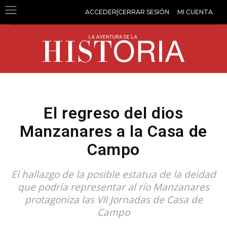
ACCEDER|CERRAR SESIÓN
MI CUENTA
El regreso del dios
Manzanares a la Casa de
Campo
El hallazgo de la posible estatua de la deidad
que podría representar al río Manzanares
protagoniza las VII Jornadas de Casa de
Campo