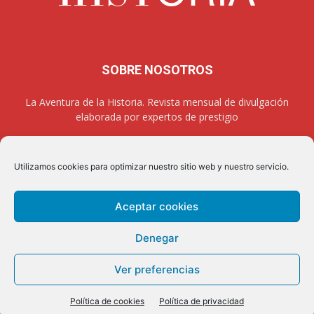
SOBRE NOSOTROS
La Aventura de la Historia. Revista mensual de divulgación
elaborada por expertos de prestigio
Utilizamos cookies para optimizar nuestro sitio web y nuestro servicio.
SÍGUENOS
Aceptar cookies
Denegar
Aviso legal
Política de privacidad
Contacto
Quienes somos
Ver preferencias
Colabora
Política de cookies
Política de privacidad
2026 © La Aventura de la Historia. All rights reserved.