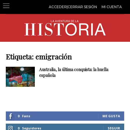
ACCEDER|CERRAR SESIÓN
MI CUENTA
Etiqueta: emigración
Australia, la última conquista: la huella
española
0
Fans
ME GUSTA
0
Seguidores
SEGUIR