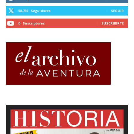
58,755
Seguidores
SEGUIR
0
Suscriptores
SUSCRIBIRTE