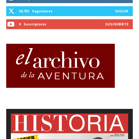
58,755
Seguidores
SEGUIR
0
Suscriptores
SUSCRIBIRTE