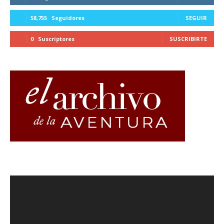
58,755
Seguidores
SEGUIR
0
Suscriptores
SUSCRIBIRTE