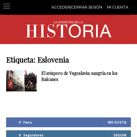
ACCEDER|CERRAR SESIÓN
MI CUENTA
Etiqueta: Eslovenia
El avispero de Yugoslavia: sangría en los
Balcanes
0
Fans
ME GUSTA
0
Seguidores
SEGUIR