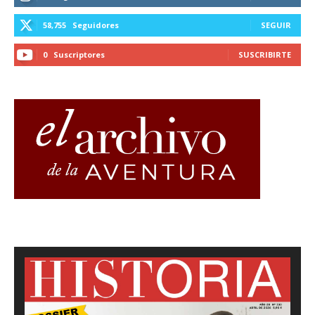
58,755
Seguidores
SEGUIR
0
Suscriptores
SUSCRIBIRTE