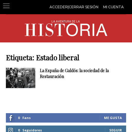
ACCEDER|CERRAR SESIÓN
MI CUENTA
Etiqueta: Estado liberal
La España de Galdós: la sociedad de la
Restauración
0
Fans
ME GUSTA
0
Seguidores
SEGUIR