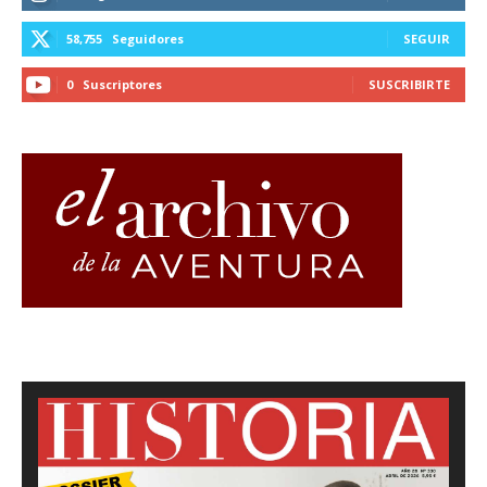
58,755
Seguidores
SEGUIR
0
Suscriptores
SUSCRIBIRTE