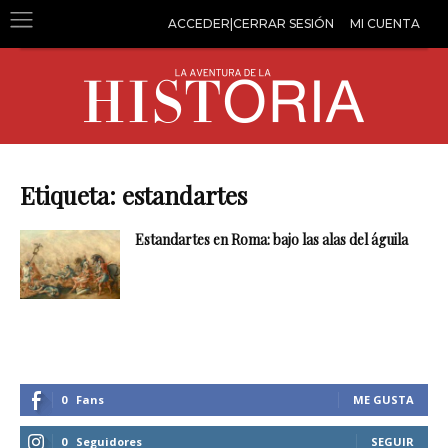
ACCEDER|CERRAR SESIÓN
MI CUENTA
Etiqueta: estandartes
Estandartes en Roma: bajo las alas del águila
0
Fans
ME GUSTA
0
Seguidores
SEGUIR