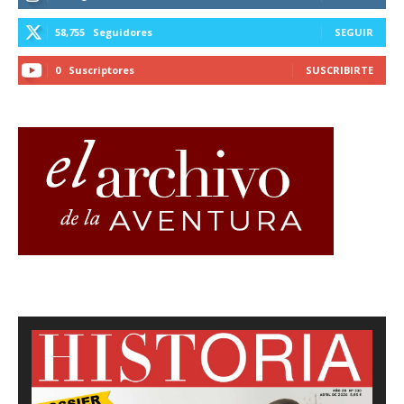
58,755
Seguidores
SEGUIR
0
Suscriptores
SUSCRIBIRTE