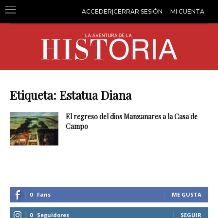
ACCEDER|CERRAR SESIÓN
MI CUENTA
Etiqueta: Estatua Diana
El regreso del dios Manzanares a la Casa de
Campo
0
Fans
ME GUSTA
0
Seguidores
SEGUIR