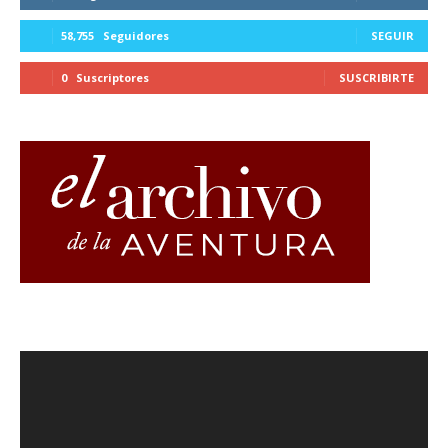
58,755
Seguidores
SEGUIR
0
Suscriptores
SUSCRIBIRTE