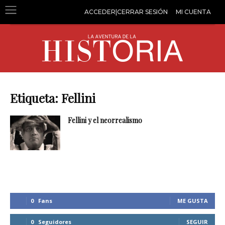
ACCEDER|CERRAR SESIÓN
MI CUENTA
Etiqueta: Fellini
Fellini y el neorrealismo
0
Fans
ME GUSTA
0
Seguidores
SEGUIR