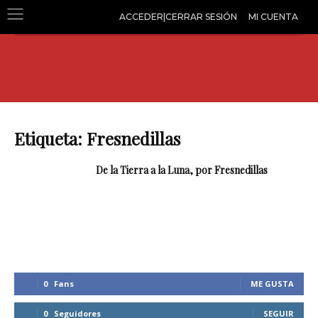
ACCEDER|CERRAR SESIÓN
MI CUENTA
Etiqueta: Fresnedillas
De la Tierra a la Luna, por Fresnedillas
0
Fans
ME GUSTA
0
Seguidores
SEGUIR