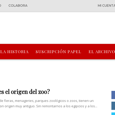
O
COLABORA
MI CUENT
 LA HISTORIA
SUSCRIPCIÓN PAPEL
EL ARCHIVO
es el origen del zoo?
de fieras, menageries, parques zoológicos o zoos, tienen un
on origen muy antiguo. Sin remontarnos a los egipcios y a los...