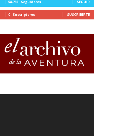
58,755
Seguidores
SEGUIR
0
Suscriptores
SUSCRIBIRTE