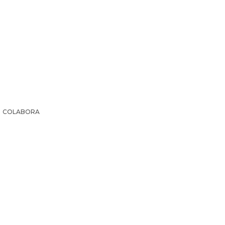
COLABORA
IR LA HISTORIA
SUSCRIPCIÓN PAPEL
EL ARCHI