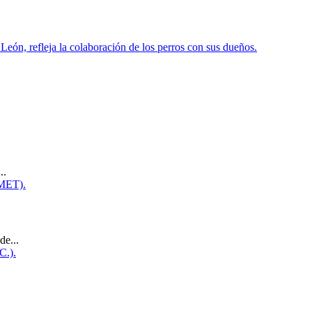
..
de...