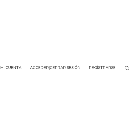
MI CUENTA
ACCEDER|CERRAR SESIÓN
REGÍSTRARSE
VO DE LA AVENTURA