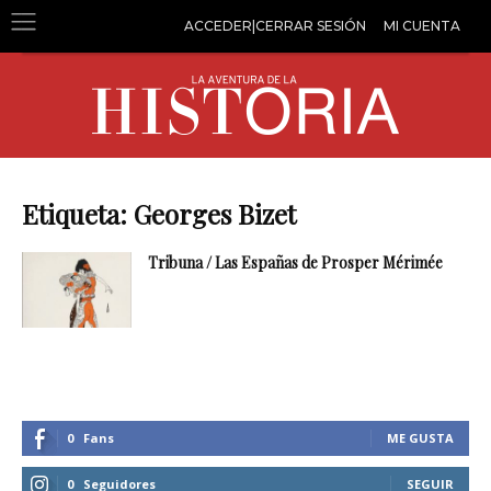
ACCEDER|CERRAR SESIÓN
MI CUENTA
Etiqueta: Georges Bizet
Tribuna / Las Españas de Prosper Mérimée
0
Fans
ME GUSTA
0
Seguidores
SEGUIR