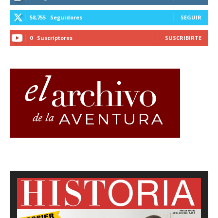
58,755
Seguidores
SEGUIR
0
Suscriptores
SUSCRIBIRTE