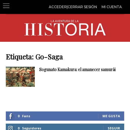
ACCEDER|CERRAR SESIÓN
MI CUENTA
Etiqueta: Go-Saga
Sogunato Kamakura: el amanecer samurái
0
Fans
ME GUSTA
0
Seguidores
SEGUIR