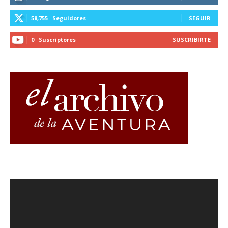
58,755
Seguidores
SEGUIR
0
Suscriptores
SUSCRIBIRTE