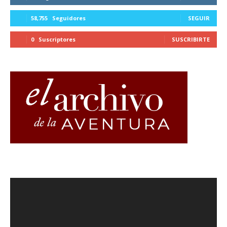
58,755
Seguidores
SEGUIR
0
Suscriptores
SUSCRIBIRTE