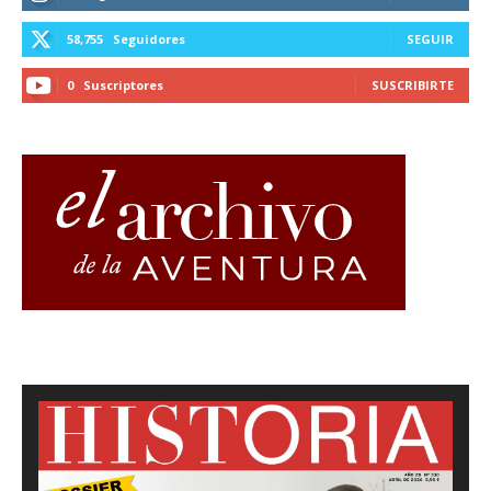
58,755
Seguidores
SEGUIR
0
Suscriptores
SUSCRIBIRTE