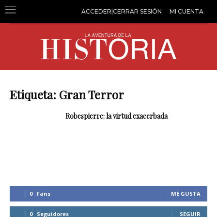
ACCEDER|CERRAR SESIÓN
MI CUENTA
Etiqueta: Gran Terror
Robespierre: la virtud exacerbada
0
Fans
ME GUSTA
0
Seguidores
SEGUIR