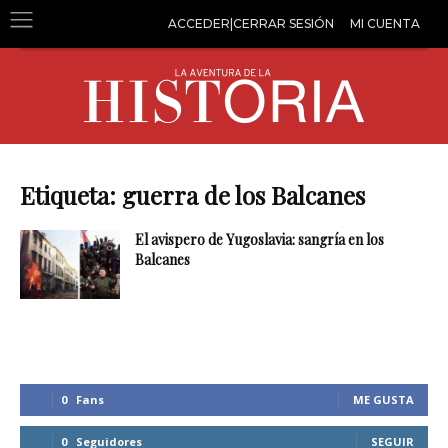
ACCEDER|CERRAR SESIÓN
MI CUENTA
Etiqueta: guerra de los Balcanes
El avispero de Yugoslavia: sangría en los
Balcanes
0
Fans
ME GUSTA
0
Seguidores
SEGUIR