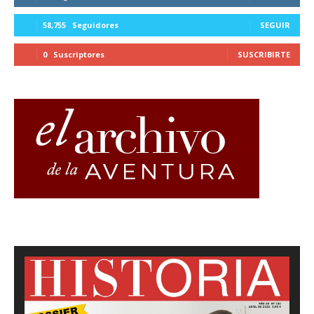
58,755
Seguidores
SEGUIR
0
Suscriptores
SUSCRIBIRTE