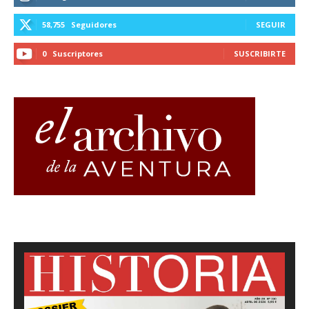
58,755
Seguidores
SEGUIR
0
Suscriptores
SUSCRIBIRTE