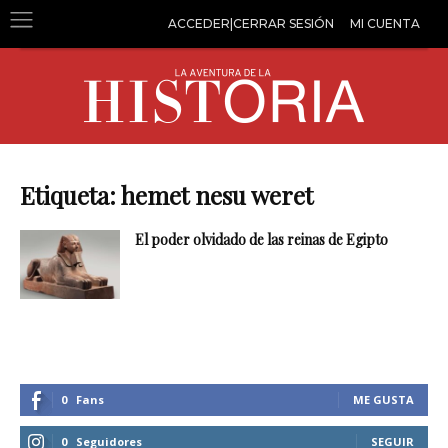
ACCEDER|CERRAR SESIÓN
MI CUENTA
Etiqueta: hemet nesu weret
El poder olvidado de las reinas de Egipto
0
Fans
ME GUSTA
0
Seguidores
SEGUIR