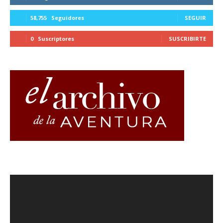
58,755
Seguidores
SEGUIR
0
Suscriptores
SUSCRIBIRTE