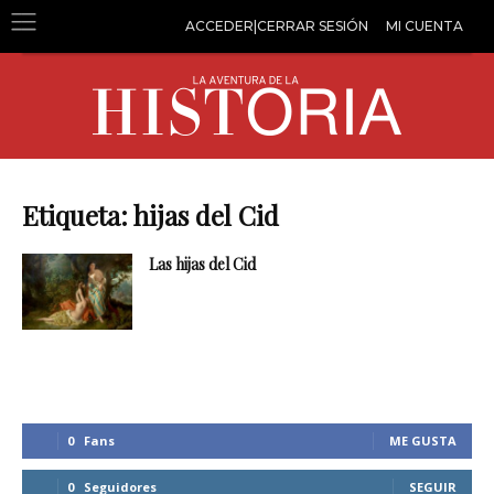
ACCEDER|CERRAR SESIÓN
MI CUENTA
Etiqueta: hijas del Cid
Las hijas del Cid
0
Fans
ME GUSTA
0
Seguidores
SEGUIR