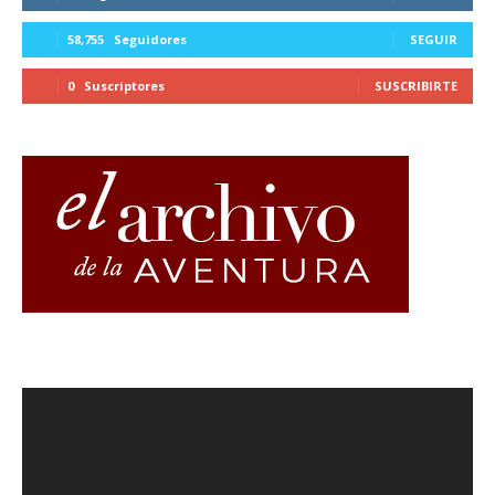
58,755
Seguidores
SEGUIR
0
Suscriptores
SUSCRIBIRTE