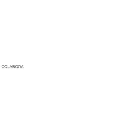
COLABORA
IR LA HISTORIA
SUSCRIPCIÓN PAPEL
EL ARCHI