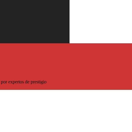
 descuento sobre el precio habitual
por expertos de prestigio