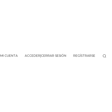
MI CUENTA
ACCEDER|CERRAR SESIÓN
REGÍSTRARSE
VO DE LA AVENTURA