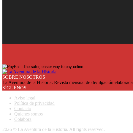
¡Ya en su quiosco!
Suscríbase y reciba cada mes en su domicilio con más de un 25% de
SUSCRIBASE
SOBRE NOSOTROS
La Aventura de la Historia. Revista mensual de divulgación elaborada 
SÍGUENOS
Aviso legal
Política de privacidad
Contacto
Quienes somos
Colabora
2026 © La Aventura de la Historia. All rights reserved.