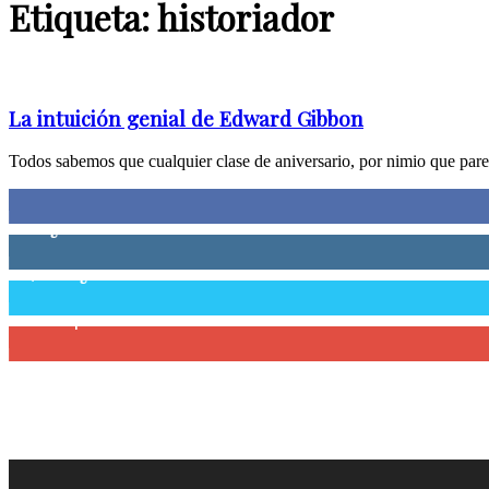
Etiqueta: historiador
La intuición genial de Edward Gibbon
Todos sabemos que cualquier clase de aniversario, por nimio que parez
0
Fans
0
Seguidores
58,755
Seguidores
0
Suscriptores