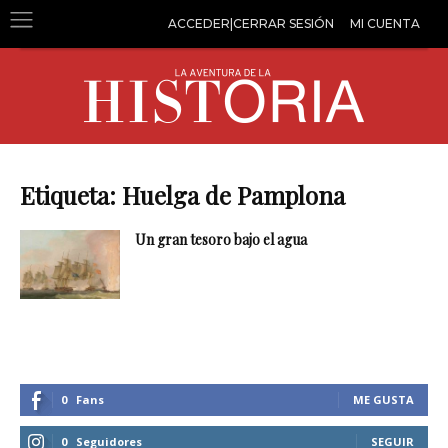
ACCEDER|CERRAR SESIÓN
MI CUENTA
Etiqueta: Huelga de Pamplona
Un gran tesoro bajo el agua
0
Fans
ME GUSTA
0
Seguidores
SEGUIR