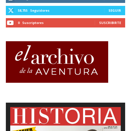
58,755
Seguidores
SEGUIR
0
Suscriptores
SUSCRIBIRTE