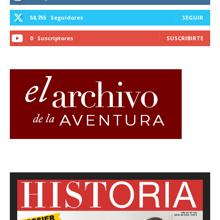
58,755
Seguidores
SEGUIR
0
Suscriptores
SUSCRIBIRTE