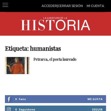
ACCEDER|CERRAR SESIÓN
MI CUENTA
Etiqueta: humanistas
Petrarca, el poeta laureado
0
Fans
ME GUSTA
0
Seguidores
SEGUIR