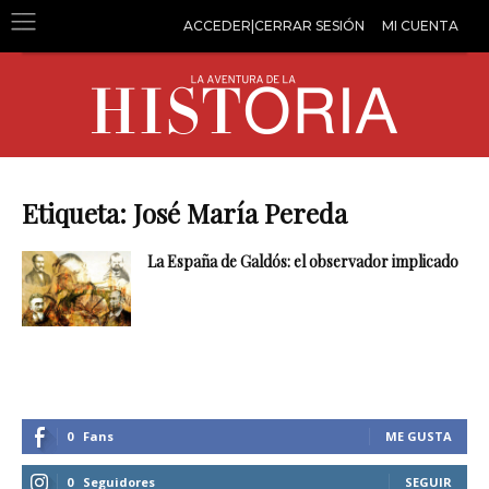
ACCEDER|CERRAR SESIÓN
MI CUENTA
Etiqueta: José María Pereda
La España de Galdós: el observador implicado
0
Fans
ME GUSTA
0
Seguidores
SEGUIR