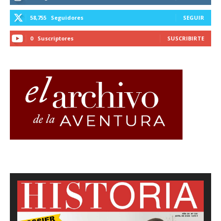
58,755
Seguidores
SEGUIR
0
Suscriptores
SUSCRIBIRTE