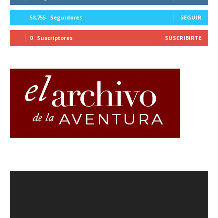
58,755
Seguidores
SEGUIR
0
Suscriptores
SUSCRIBIRTE