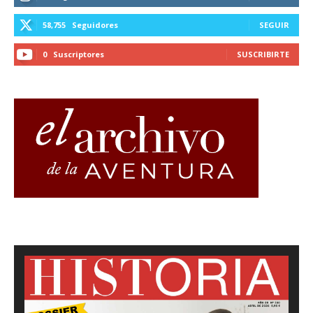
58,755
Seguidores
SEGUIR
0
Suscriptores
SUSCRIBIRTE