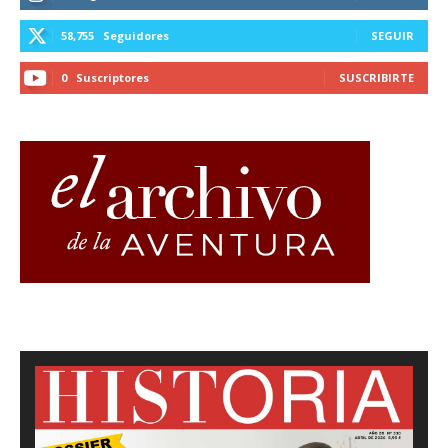
58,755
Seguidores
SEGUIR
0
Suscriptores
SUSCRIBIRTE