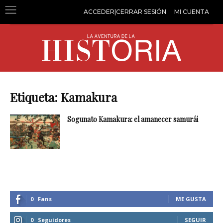
ACCEDER|CERRAR SESIÓN
MI CUENTA
Etiqueta: Kamakura
Sogunato Kamakura: el amanecer samurái
0
Fans
ME GUSTA
0
Seguidores
SEGUIR